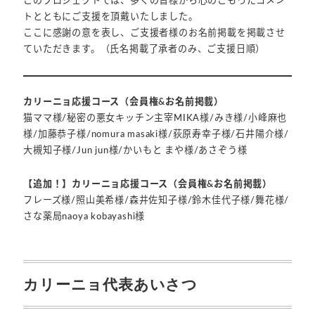
このプロジェクトでは、多くの皆様から心のこもったコメン
トとともにご支援を頂戴いたしました。
ここに感謝の意を表し、ご支援者様のお名前掲載を掲載させ
ていただきます。（氏名掲載了承者のみ、ご支援日順）
カリーニョ応援コース（会員権&お名前掲載）
猫ママ様/秘密の悪女キッチン主宰MIKA様/みき様/小峰麻也
様/加藤恭子様/nomura masaki様/荻原寿幸子様/石井陽介様/
大槻知子様/Jun jun様/かいもと まや様/あさぞう様
【追加！】カリーニョ応援コース（会員権&お名前掲載）
フレーズ様/照山美希様/森井佐知子様/鈴木佳代子様/舞花様/
さな薬局naoya kobayashi様
カリーニョ代表あいさつ