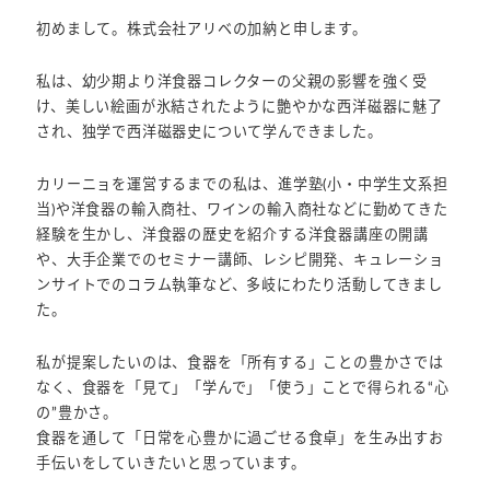
初めまして。株式会社アリベの加納と申します。
私は、幼少期より洋食器コレクターの父親の影響を強く受
け、美しい絵画が氷結されたように艶やかな西洋磁器に魅了
され、独学で西洋磁器史について学んできました。
カリーニョを運営するまでの私は、進学塾(小・中学生文系担
当)や洋食器の輸入商社、ワインの輸入商社などに勤めてきた
経験を生かし、洋食器の歴史を紹介する洋食器講座の開講
や、大手企業でのセミナー講師、レシピ開発、キュレーショ
ンサイトでのコラム執筆など、多岐にわたり活動してきまし
た。
私が提案したいのは、食器を「所有する」ことの豊かさでは
なく、食器を「見て」「学んで」「使う」ことで得られる“心
の”豊かさ。
食器を通して「日常を心豊かに過ごせる食卓」を生み出すお
手伝いをしていきたいと思っています。