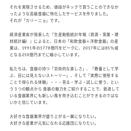
それを実現させるため、値段がネックで買うことのできなか
ったような高級食器に特化したサービスを作りました。
それが「カリーニョ」です。
経済産業省が発表した『生産動態統計年報（資源・窯業・建
材統計編）』によると、日本の「和飲食器＋洋飲食器」の産
業は、1991年の1778億円をピークに、2017年には85％減
となる250億円までに縮小しています。
私たちは、食器の持つ「芸術的な美しさ」、「教養として学
ぶ、目には見えないストーリー」、そして「実際に使用する
ことで得られる体験」・・・見る・学ぶ・試しに使う、とい
う３つの観点から 食器の魅力をご紹介することで、衰退して
いる食器業界にも新しい風を吹き込むことができるのではな
いかと信じています。
大好きな食器業界が盛り上がる一翼になりたい。
大好きな産業が元気になれる応援団になりたい。